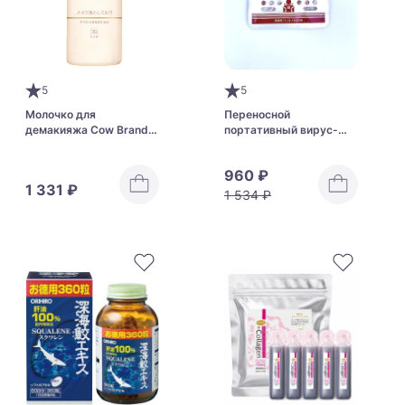
5
5
Молочко для
Переносной
демакияжа Cow Brand
портативный вирус-
Non Additive Makeup
блокер AirDoctor
Remover Milk
960 ₽
1 331 ₽
1 534 ₽