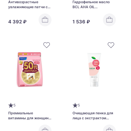
Антивозрастные
Гидрофильное масло
увлажняющие патчи с
BCL AHA OIL
EGF, экстрактом
CLEANSING
камнеломки и
4 392 ₽
1 536 ₽
аминокислотами
MOREAGE Point Mask
EGF Eye Sheet
5
5
Премиальные
Очищающая пенка для
витамины для женщин
лица с экстрактом
от 50 до 60 лет FANCL
листьев персика Kracie
Naive Facial Cleansing