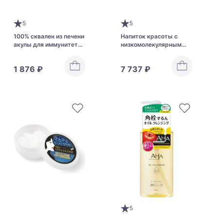
5
5
100% сквален из печени
Напиток красоты с
акулы для иммунитета
низкомолекулярным
Orihiro Squalene на 60
коллагеном Dr. OHHIRA
дней
OM-X + Collagen
1 876 ₽
7 737 ₽
5