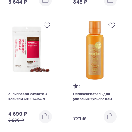
3 644 ₽
845 ₽
Foam
5
α-липоевая кислота +
Ополаскиватель для
коэнзим Q10 HABA α-
удаления зубного камня
lipoic Acid & CoQ10
Pieras Propolinse Alcohol
4 699 ₽
721 ₽
5 280 ₽