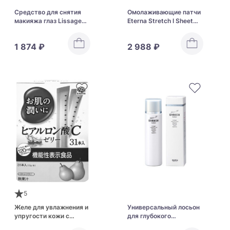
Средство для снятия
Омолаживающие патчи
макияжа глаз Lissage
Eterna Stretch I Sheet
Eye Makeup Remover
Essence Mask
1 874 ₽
2 988 ₽
5
Желе для увлажнения и
Универсальный лосьон
упругости кожи с
для глубокого
гиалуроновой кислотой
увлажнения возрастной