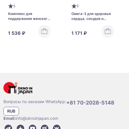
5
5
Комплекс для
Омега-3 для здоровья
поддержания женского
сердца, сосудов и
здоровья в период
мозга (45 дней) Orihiro
менопаузы Мать жизни
DHA + EPA
1 536 ₽
1 171 ₽
KOBAYASHI Inochi no
Haha А после 40
Вопросы по заказам WhatsApp:
+81 70-2028-5148
RUB
Email:
info@oknoinjapan.com