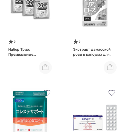
5
5
Набор Трио:
Экстракт дамасской
Премиальные
розы в капсулах для
витамины для мужчин
улучшения запаха тела
от 60 лет FANCL - 3 шт
DHC Fragrant Bulgarian
Rose Capsule