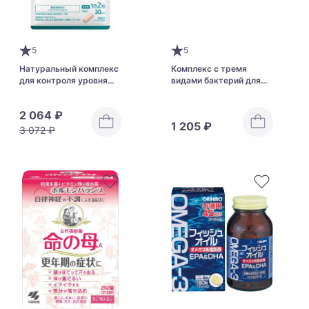
5
5
Натуральный комплекс
Комплекс с тремя
для контроля уровня
видами бактерий для
холестерина FANCL
здоровья ЖКТ Alinamin
Choleste Support
Biosley Hi (Bio Three Hi)
2 064 ₽
1 205 ₽
3 072 ₽