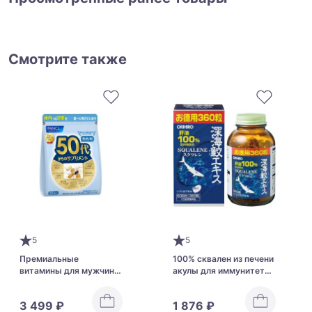
Смотрите также
5
5
Премиальные
100% сквален из печени
витамины для мужчин
акулы для иммунитета
от 50 до 60 лет FANCL
Orihiro Squalene на 60
дней
3 499 ₽
1 876 ₽