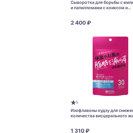
Сыворотка для борьбы с ми
и папилломами с коиксом и
абрикосовыми косточками C
Tsubu Night K Essence
2 400 ₽
5
Изофлавоны кудзу для сниже
количества висцерального ж
Waist Assist
1 310 ₽