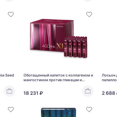
Tea Seed
Обогащенный напиток с коллагеном и
Лосьон 
мангостином против гликации и
папилло
возрастных изменений AXXZIA AG
абрикос
THEORY AG Drink XI
Tsubu Ni
18 231 ₽
2 688