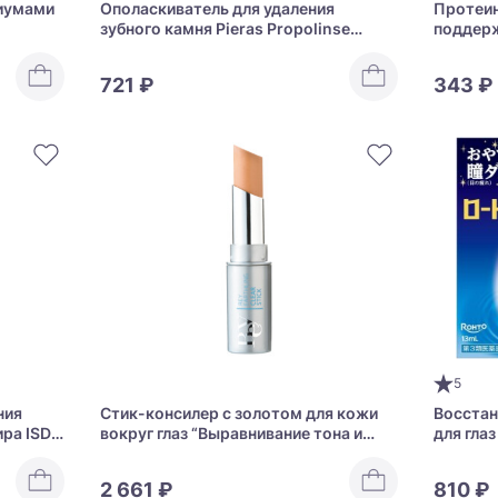
лиумами
Ополаскиватель для удаления
Протеин
зубного камня Pieras Propolinse
поддерж
hez Moi
Alcohol
активнос
721 ₽
343 ₽
5
ния
Стик-консилер с золотом для кожи
Восстан
ира ISDG
вокруг глаз “Выравнивание тона и
для глаз
восстановление” REY Earthling Clear
Stick
2 661 ₽
810 ₽