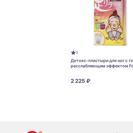
5
Детокс-пластыри для ног с т
расслабляющим эффектом Foo
Sheet
2 225 ₽