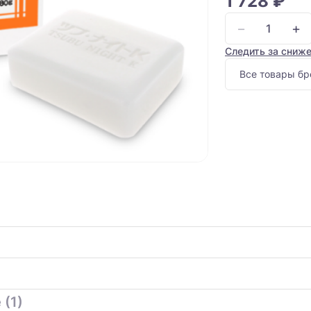
1 728 ₽
−
+
Следить за сниж
Все товары бр
 (1)