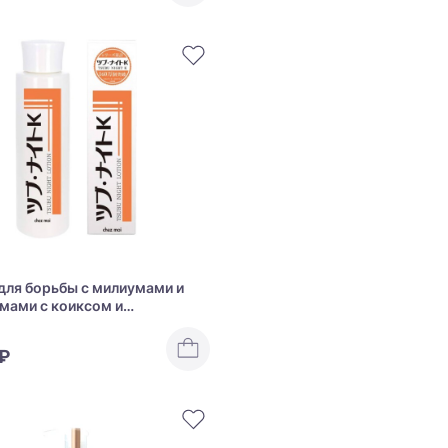
для борьбы с милиумами и
мами с коиксом и
овыми косточками Chez Moi
ght K Lotion
 ₽