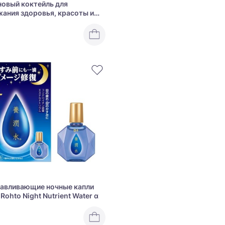
овый коктейль для
ания здоровья, красоты и
ти DIREIA Sweet Protein Diet
авливающие ночные капли
 Rohto Night Nutrient Water α