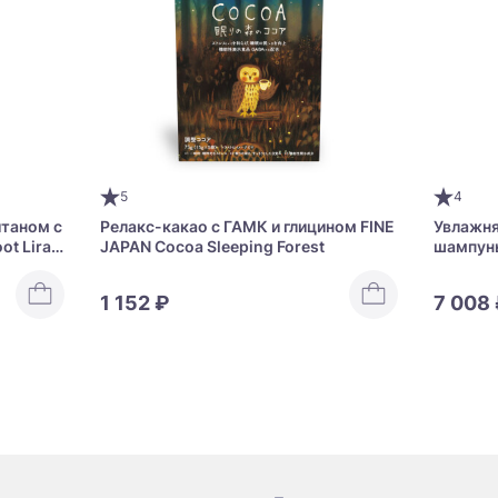
5
4
итаном с
Релакс-какао с ГАМК и глицином FINE
Увлажн
t Lira
JAPAN Cocoa Sleeping Forest
шампунь
INKARA
1 152 ₽
7 008