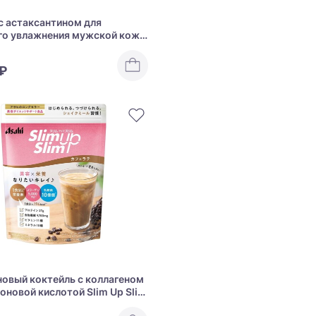
с астаксантином для
го увлажнения мужской кожи
 Men Moist Lotion
 ₽
овый коктейль с коллагеном
роновой кислотой Slim Up Slim
офе-латте