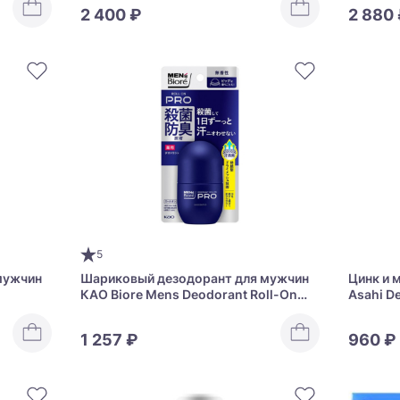
2 400 ₽
2 880
5
мужчин
Шариковый дезодорант для мужчин
Цинк и 
КАО Biore Mens Deodorant Roll-Оn
Asahi De
PRO
1 257 ₽
960 ₽