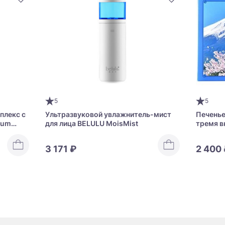
5
5
плекс с
Ультразвуковой увлажнитель-мист
Печенье
ium
для лица BELULU MoisMist
тремя в
Merville
3 171 ₽
2 400