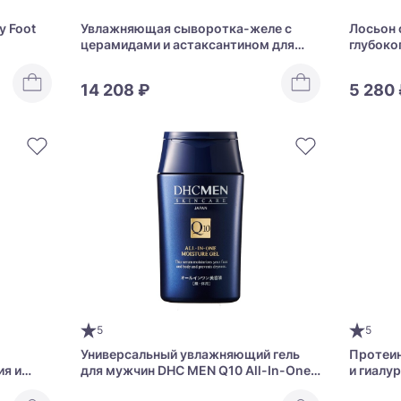
y Foot
Увлажняющая сыворотка-желе с
Лосьон 
церамидами и астаксантином для
глубоко
мужчин Astalift Men Jelly Aquarista
Astalift
14 208 ₽
5 280
5
5
Универсальный увлажняющий гель
Протеин
ия и
для мужчин DHC MEN Q10 All-In-One
и гиалу
lift
Moisture Gel
Asahi к