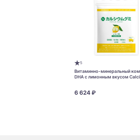
5
Витаминно-минеральный ком
DHA с лимонным вкусом Calc
Gummi B1 + DHA
6 624 ₽