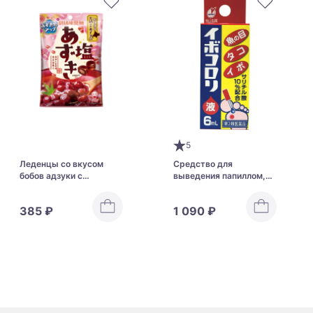
5
Леденцы со вкусом
Средство для
бобов адзуки с
выведения папиллом,
солеными нотками UHA
шипиц и бородавок
Salted Azuki Bean Candy
HapYcom Ibokorori
385 ₽
1 090 ₽