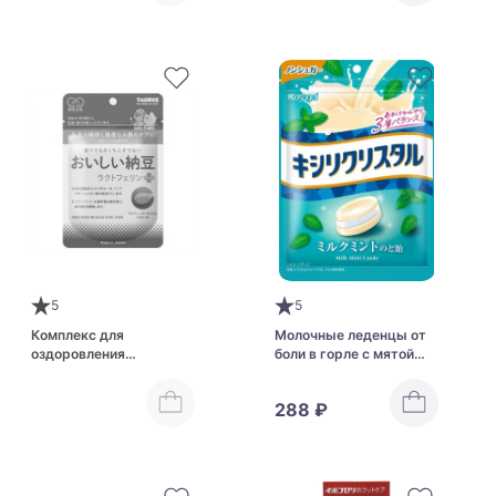
With Lactic Acid Bacteria
5
5
Комплекс для
Молочные леденцы от
оздоровления
боли в горле с мятой
микрофлоры кишечника
Kasugai Xylitol Milk Mint
с натто и
Throat Candy
288 ₽
лактоферрином
TAURUS Delicious Natto
Lactoferrin Plus