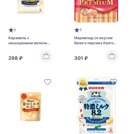
5
5
Карамель с
Мармелад со вкусом
насыщенным молочным
белого персика Kanro
вкусом UHA TOKUNO
Pure Premium White
Extra Rich Milk 8.2
Peach Gummy
298 ₽
301 ₽
Hokkaido Milk