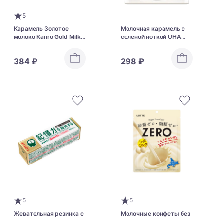
5
Карамель Золотое
Молочная карамель с
молоко Kanro Gold Milk
соленой ноткой UHA
Candy
TOKUNO MILK 8.2 Salt
Milk
384 ₽
298 ₽
5
5
Жевательная резинка с
Молочные конфеты без