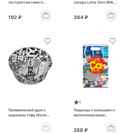
экстрактом гинкго
сахара Lotte Zero Milk
билоба для
Candy
поддержания памяти
192 ₽
384 ₽
Lotte Chewing Gum To
Maintain Memory
5
Премиальный удон с
Леденцы с кальцием и
жареным тофу Nissin
молочнокислыми
Saikyo Donbei Kitsune
бактериями со вкусом
Udon
йогурта Unimat Riken
288 ₽
Child Calcium Candy