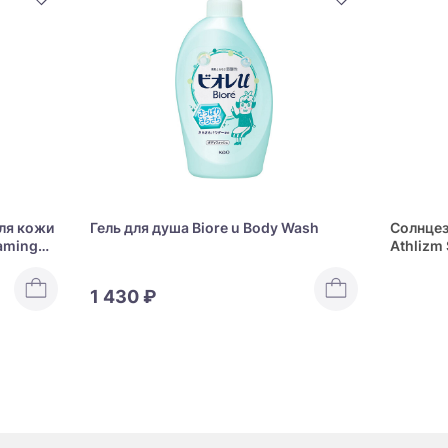
ля кожи
Гель для душа Biore u Body Wash
Солнцез
aming
Athlizm 
PA ++++
1 430 ₽