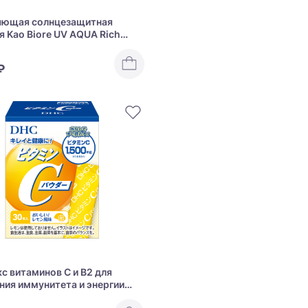
яющая солнцезащитная
я Kao Biore UV AQUA Rich
Essence SPF 50 + PA ++++
₽
с витаминов С и B2 для
ния иммунитета и энергии
amin C Powder