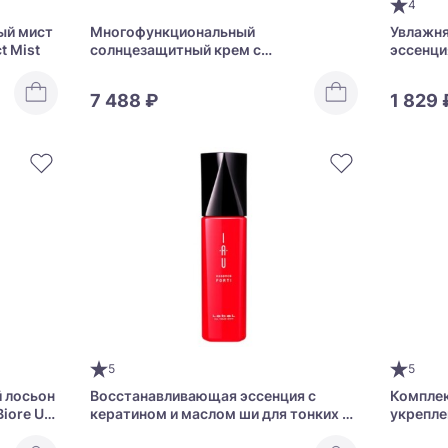
4
ый мист
Многофункциональный
Увлажн
t Mist
солнцезащитный крем с
эссенци
ниацинамидом KANEBO GLOBAL SKIN
Watery 
PROTECTOR SPF50+ PA++++
7 488 ₽
1 829 
5
5
 лосьон
Восстанавливающая эссенция с
Комплек
iore UV
кератином и маслом ши для тонких и
укрепле
on
ослабленных волос Lebel IAU Essence
DHC Vit