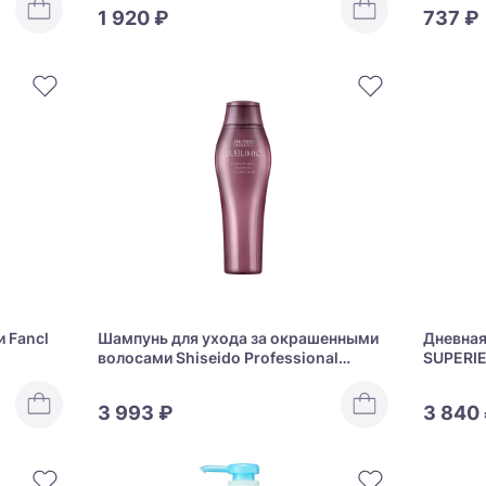
Forti
1 920 ₽
737 ₽
 Fancl
Шампунь для ухода за окрашенными
Дневная
волосами Shiseido Professional
SUPERIE
Sublimic LUMINOFORCE Shampoo
3 993 ₽
3 840