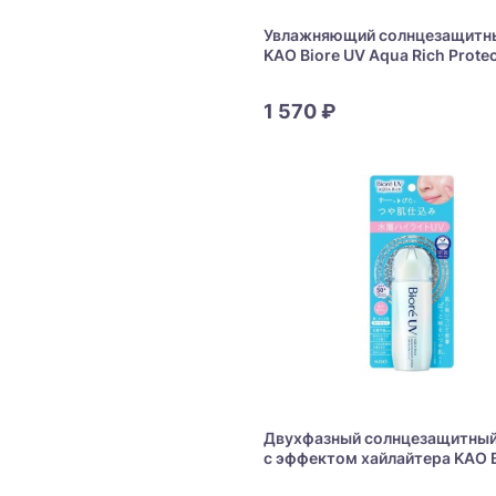
Увлажняющий солнцезащитн
KAO Biore UV Aqua Rich Protec
1 570 ₽
Двухфазный солнцезащитный
с эффектом хайлайтера KAO B
Aqua Rich Aqua Highlight Loti