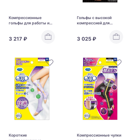
Компрессионные
Гольфы с высокой
гольфы для работы и
компрессией для
прогулок Dr.Scholl
снятия отеков и
MediQtto While Doing
улучшения лимфотока
3 217 ₽
3 025 ₽
Maintenance
Dr.Scholl MediQtto Slim
Compression High Socks
Walk EX Compression
Socks
Короткие
Компрессионные чулки