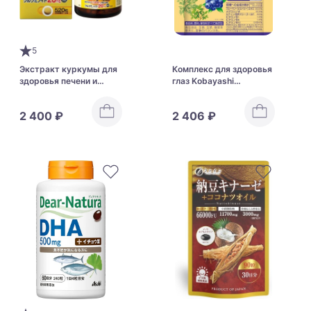
5
Экстракт куркумы для
Комплекс для здоровья
здоровья печени и
глаз Kobayashi
детоксикации
Pharmaceutical
организма Orihiro Ukon
Blueberry Lutein
2 400 ₽
2 406 ₽
Extract Grain