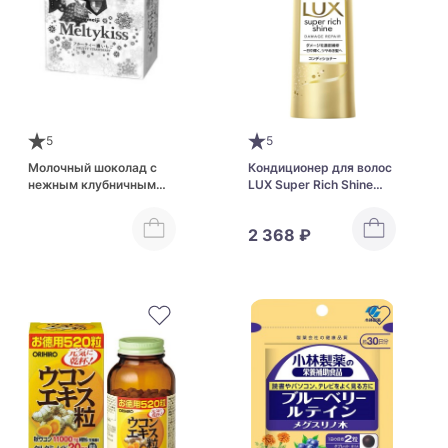
5
5
Молочный шоколад с
Кондиционер для волос
нежным клубничным
LUX Super Rich Shine
муссом MEIJI Melty Kiss
Damage Repair
Fruity Strawberry
Conditioner
2 368 ₽