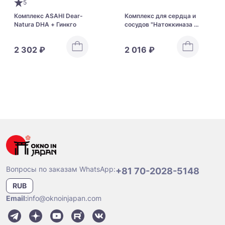
5
Комплекс ASAHI Dear-
Комплекс для сердца и
Natura DHA + Гинкго
сосудов "Натоккиназа +
кокосовое масло" Fine
Japan Nattokinase +
2 302 ₽
2 016 ₽
Coconut Oil
Вопросы по заказам WhatsApp:
+81 70-2028-5148
RUB
Email:
info@oknoinjapan.com