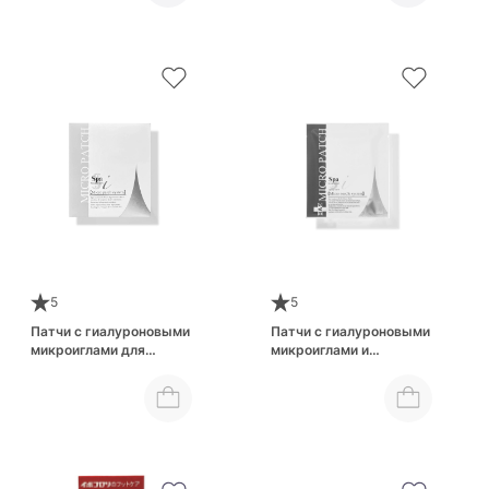
5
5
Патчи с гиалуроновыми
Патчи с гиалуроновыми
микроиглами для
микроиглами и
увлажнения и
стволовыми клетками
повышения упругости
"Интенсивное
Spa Treatment i Micro
восстановление" Spa
Patch
Treatment HAS i Micro
Patch