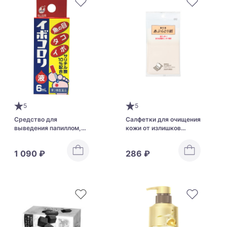
5
5
Средство для
Салфетки для очищения
выведения папиллом,
кожи от излишков
шипиц и бородавок
сального секрета
HapYcom Ibokorori
Shiseido Paper Oshiroi
1 090 ₽
286 ₽