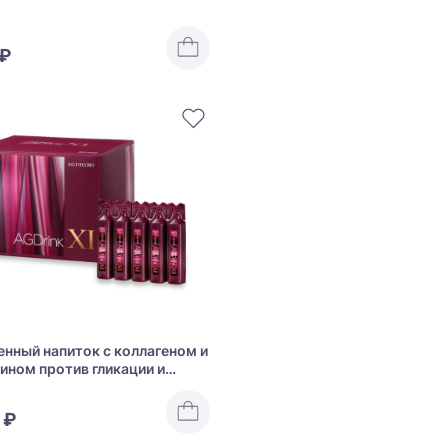
 ₽
нный напиток с коллагеном и
ином против гликации и
ных изменений AXXZIA AG
AG Drink XI
 ₽