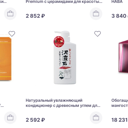
жи
Premium с церамидами для красоты
HABA
lagen
кожи и здоровья суставов
2 852 ₽
3 840
Натуральный увлажняющий
Обогаще
W
кондиционер с древесным углем для
мангост
гладких, блестящих волос Pelican Hair
возраст
Conditioner
THEORY 
2 592 ₽
18 231