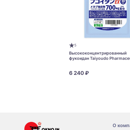
5
Высококонцентрированный
фукоидан Taiyoudo Pharmaceu
Fucoidan EX
6 240 ₽
О комп