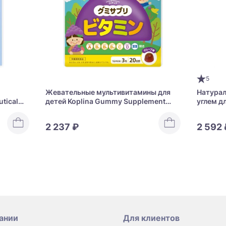
5
Жевательные мультивитамины для
Натурал
tical
детей Koplina Gummy Supplement
углем д
Vitamin
увлажне
Scalp S
2 237 ₽
2 592 
ании
Для клиентов