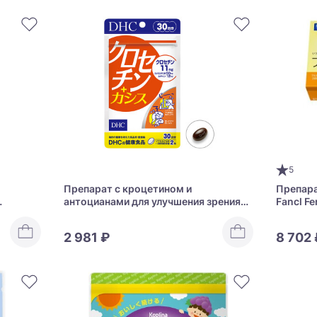
5
Препарат с кроцетином и
Препара
антоцианами для улучшения зрения
Fancl Fe
lycan
DHC Crocetin + Cassis
2 981 ₽
8 702 