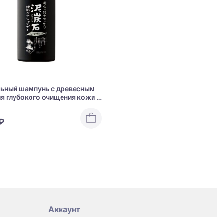
ьный шампунь с древесным
ля глубокого очищения кожи и
ния волос Pelican Peat Stone
hampoo
₽
Аккаунт