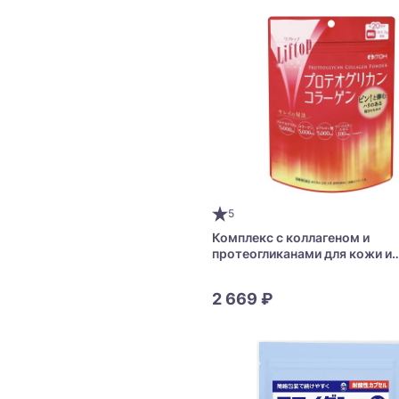
5
Комплекс с коллагеном и
протеогликанами для кожи и
суставов ITOH Liftop Proteog
Collagen Powder
2 669 ₽