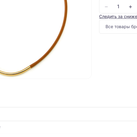
−
+
Следить за сниж
Все товары бр
е