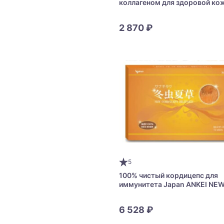
коллагеном для здоровой ко
BEAUPOWER Proteoglycan Col
Jelly
2 870 ₽
5
100% чистый кордицепс для
иммунитета Japan ANKEI NE
CORDYCEPS MILITARIS 100%
6 528 ₽