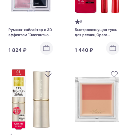
5
Румяна-хайлайтер с 3D
Быстросохнущая тушь
эффектом “Элегантное
для ресниц Opera
сияние” Kiss Me Ferme
MyLash Advanced Film
Glow Inch Cheek
Mascara
1 824 ₽
1 440 ₽