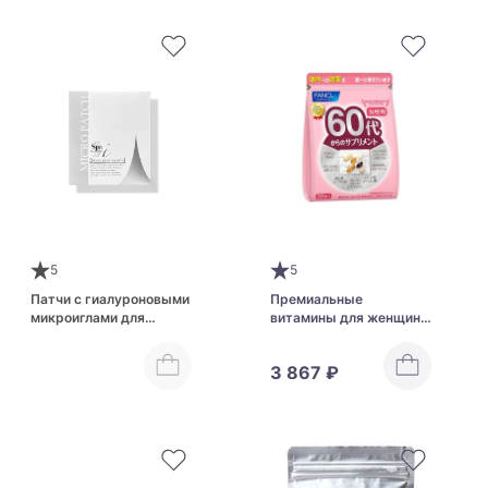
5
5
Патчи с гиалуроновыми
Премиальные
микроиглами для
витамины для женщин
увлажнения и
от 60 лет FANCL
повышения упругости
3 867 ₽
Spa Treatment i Micro
Patch