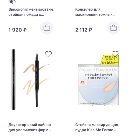
5
Высокопигментированная
Консилер для
стойкая помада с
маскировки темных
экстрактом ромашки
кругов под глазами
Kiss Me Ferme Proof
Kose Visee Color Duo
1 920 ₽
2 112 ₽
Shiny Rouge
Trick Concealer
Двухсторонний лайнер
Стойкая маскирующая
для увеличения формы
пудра Kiss Me Ferme
глаз Kose Visee Wide
Pressed Powder UV EX