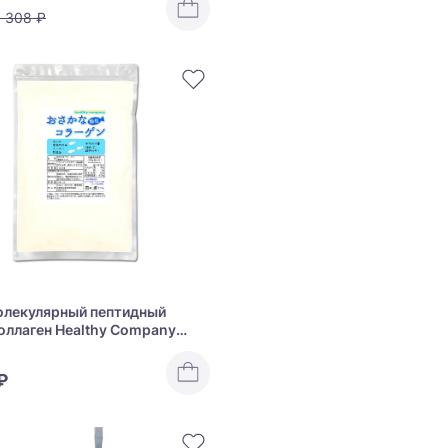
1 308 ₽
олекулярный пептидный
оллаген Healthy Company
n
₽