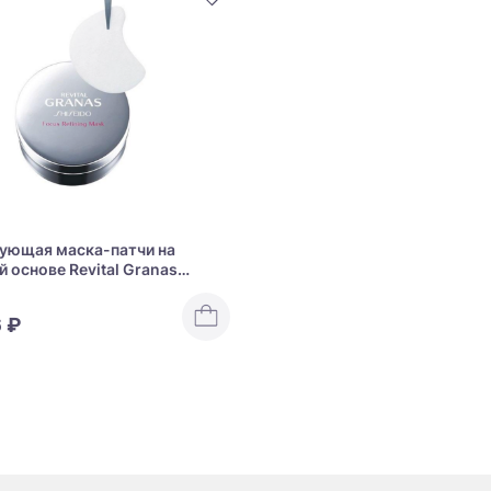
ующая маска-патчи на
й основе Revital Granas
o Focus Refining Mask
 ₽