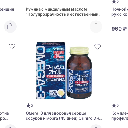
5
женщин
Румяна с миндальным маслом
Ночной
“Полупрозрачность и естественный
рук с к
блеск” Kose Visee Foggy On Cheeks N
CoenRic
960 ₽
5
5
ротив
Омега-3 для здоровья сердца,
Комплек
npo
сосудов и мозга (45 дней) Orihiro DHA
профила
+ EPA
заболев