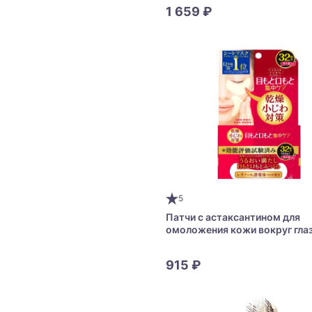
1 659 ₽
5
Патчи с астаксантином для
омоложения кожи вокруг гла
COSMEPORT Clear Turn Moist
Eye Zone Mask
915 ₽