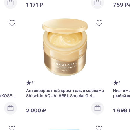
1 171 ₽
759 ₽
5
5
Антивозрастной крем-гель с маслами
Низком
з KOSE
Shiseido AQUALABEL Special Gel
рыбий к
 Charge
Cream Oil In Aging Care Type All-in-
Collage
One
2 000 ₽
1 699 