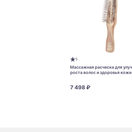
5
Массажная расческа для улу
роста волос и здоровья кожи
Scalp Brush WORLD MODEL L
7 498 ₽