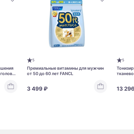
5
5
чшения
Премиальные витамины для мужчин
Тонизир
 головы
от 50 до 60 лет FANCL
тканево
ONG
Shiseid
3 499 ₽
13 296