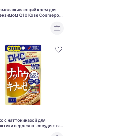
 омолаживающий крем для
оэнзимом Q10 Kose Cosmeport
h Q10
с с наттокиназой для
ктики сердечно-сосудистых
аний DHC Nattokinase 3100FU