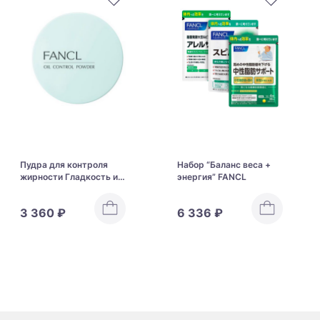
Пудра для контроля
Набор “Баланс веса +
жирности Гладкость и
энергия” FANCL
Антиблеск Fancl Oil
Control Powder
3 360 ₽
6 336 ₽