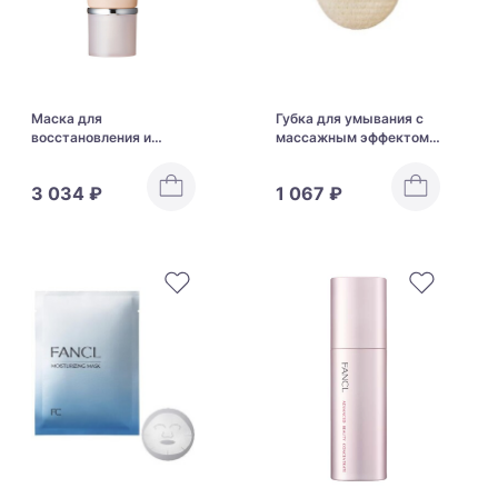
Маска для
Губка для умывания с
восстановления и
массажным эффектом
обновления кожи лица
FANCL Face Wash
Fancl Skin Renewal Pack
Massage Puff
3 034 ₽
1 067 ₽
FC