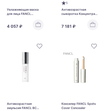
5
Увлажняющая маска
Антивозрастная
для лица FANCL
сыворотка Концентрат
Moisturizing Mask
красоты FANCL
Advanced Beauty
4 057 ₽
7 181 ₽
Concentrate
Антивозрастная
Консилер FANCL Spots
эмульсия FANCL BC
Cover Concealer