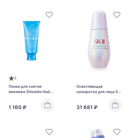
5
Пенка для снятия
Осветляющая
макияжа Shiseido Hada-
сыворотка для лица SK-
Senka All Clear Double W
II Genoptics Infinitaura
Essence
1 160 ₽
31 681 ₽