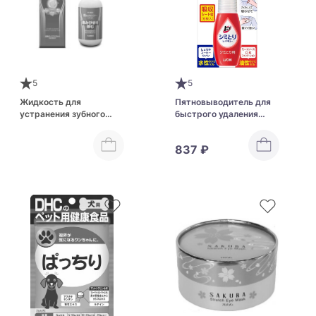
5
5
Жидкость для
Пятновыводитель для
устранения зубного
быстрого удаления
камня и неприятного
загрязнений LION Top
запаха из пасти для
Spot Removers Rescue
837 ₽
собак и кошек TAURUS
Rakuya Toothpaste
Liquid Pet For Dogs &
Cats