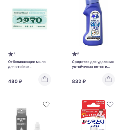
5
5
Отбеливающее мыло
Средство для удаления
для стойких
устойчивых пятен и
загрязнений Toho
въевшейся грязи Lion
Utamaro Laundry Soap
ТОР4 Washing Agent
480 ₽
832 ₽