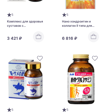
5
5
Комплекс для здоровья
Нано хондроитин и
суставов с
коллаген II типа для
хондроитином и
здоровья суставов и
глюкозамином Fine
хрящей Marukyo Nano
3 421 ₽
6 816 ₽
Japan Chondroitin &
Chondroitin EX
Glucosamine 100
5
5