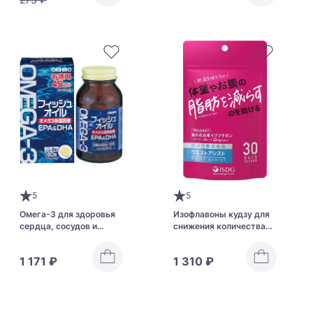
5
5
Омега-3 для здоровья
Изофлавоны кудзу для
сердца, сосудов и
снижения количества
мозга (45 дней) Orihiro
висцерального жира
DHA + EPA
ISDG Waist Assist
1 171 ₽
1 310 ₽