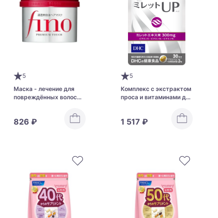
5
5
Маска - лечение для
Комплекс с экстрактом
повреждённых волос
проса и витаминами для
SHISEIDO Fino Premium
густоты и роста волос
Touch с пчелиным
DHC Millet UP
826 ₽
1 517 ₽
маточным молочком и
скваланом