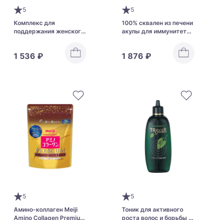
5
5
Комплекс для
100% сквален из печени
поддержания женского
акулы для иммунитета
здоровья в период
Orihiro Squalene на 60
менопаузы Мать жизни
дней
1 536 ₽
1 876 ₽
KOBAYASHI Inochi no
Haha А после 40
5
5
Амино-коллаген Meiji
Тоник для активного
Amino Collagen Premium
роста волос и борьбы с