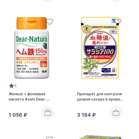
5
Железо + фолиевая
Препарат для контроля
кислота Asahi Dear-
уровня сахара в крови
Natura Heme Iron
Kobayashi
Pharmaceutical Salacia
1 056 ₽
3 184 ₽
100