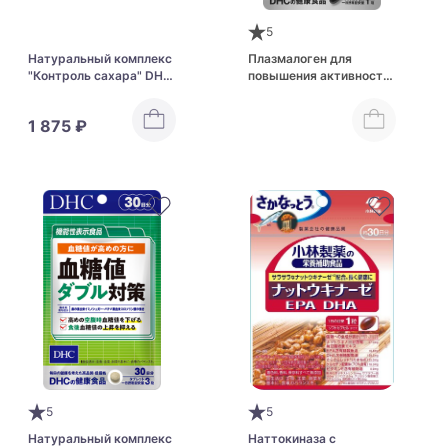
5
Натуральный комплекс
Плазмалоген для
"Контроль сахара" DHC
повышения активности
Sweet Balance
мозга DHC Plasmalogen
Supplement
1 875 ₽
5
5
Натуральный комплекс
Наттокиназа с