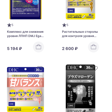
5
5
Комплекс для снижения
Растительные стеролы
уровня ЛПНП DMJ Egao
для контроля уровня
Life LDL Cholesterol
холестерина в крови
Lowering Supplement
DHC Healthy Sterol
5 194 ₽
2 600 ₽