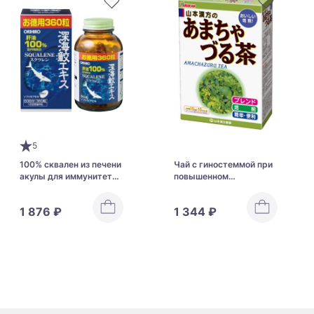
5
100% сквален из печени
Чай с гиностеммой при
акулы для иммунитета
повышенном
Orihiro Squalene на 60
холестерине Yamamoto
дней
Kanpo Amachazuru Tea
1 876 ₽
1 344 ₽