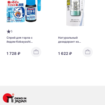
5
Спрей для горла с
Натуральный
йодом Kobayashi
дезодорант из
Pharmaceutical Udon
квасцового камня
Spray EX Cool
Deonatulle Crystal Stone
1 728 ₽
1 622 ₽