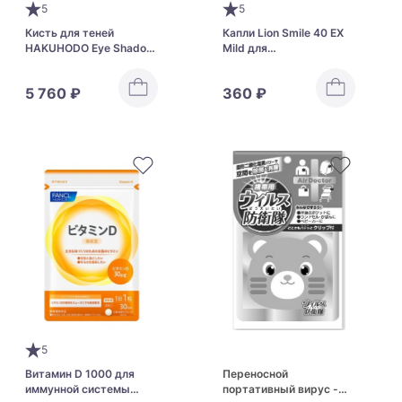
5
5
Кисть для теней
Капли Lion Smile 40 ЕХ
HAKUHODO Eye Shadow
Mild для
Brush Round J142
чувствительных глаз
5 760 ₽
360 ₽
5
Витамин D 1000 для
Переносной
иммунной системы
портативный вирус -