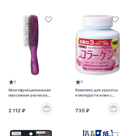
EYE CREAM
5
5
Многофункциональная
Комплекс для красоты
массажная расческа
и молодости кожи с
Ikemoto DU-BOA Brush
коллагеном и
TC1300 Aging Scalp
аминокислотами Orihiro
2 112 ₽
735 ₽
Care
MOST Chewable
Collagen