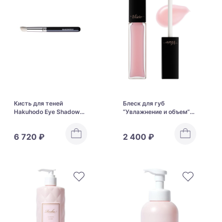
Кисть для теней
Блеск для губ
Hakuhodo Eye Shadow
“Увлажнение и объем”
Brush Round & Angled
Kose Visee Avant
J122
Essence Lip Plumper
6 720 ₽
2 400 ₽