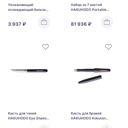
Увлажняющий
Набор из 7 кистей
охлаждающий бальзам
HAKUHODO Portable
для губ Kose Jill Stuart
Kokutan Mini Brush Set
Lip Blossom Balm
3 937 ₽
81 936 ₽
Кисть для теней
Кисть для бровей
HAKUHODO Eye Shadow
HAKUHODO Kokutan
Brush CL Round &
Portable Eyebrow Brush
Angled J513