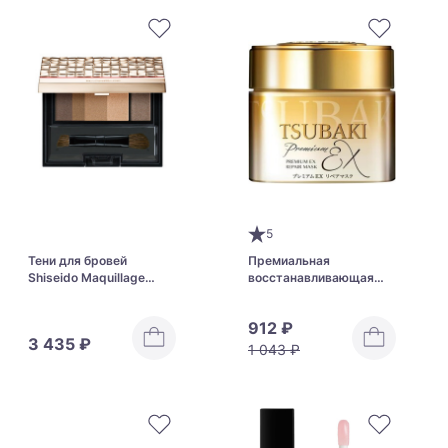
5
Тени для бровей
Премиальная
Shiseido Maquillage
восстанавливающая
Eyebrow Styling 3D
маска для волос
Shiseido Tsubaki
912 ₽
Premium EX Repair Mask
3 435 ₽
1 043 ₽