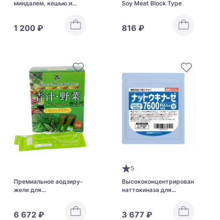
миндалем, кешью и
Soy Meat Block Type
грецкими орехами
Nissin Cisco Gourmet
1 200 ₽
816 ₽
Granola Chocolate Nut
5
Премиальное аодзиру-
Высококонцентрированная
желе для
наттокиназа для
восстановления
сердца и сосудов
баланса питательных
Taiyoudo Pharmaceutical
6 672 ₽
3 677 ₽
веществ Shibata
Nattokinase 7600FU