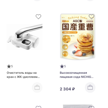
Pharmaceutical Green
Juice Vegetable
Premium
5
5
Очиститель воды на
Высокоочищенная
кран с ЖК-дисплеем
пищевая сода NICHIGA
Mitsubishi Cleansui
AGC Baking Soda
Water Purifier CSP 911-
2 304 ₽
WT