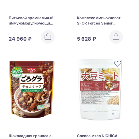
Питьевой премиальный
Комплекс аминокислот
иммуномодулирующий
SFOR Forces Senior
препарат Katsuri
RinHiroshi Kamaboko
AHCCα Liquid Type
24 960 ₽
5 628 ₽
Шоколадная гранола с
Соевое мясо NICHIGA