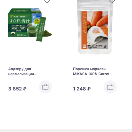
Аодзиру для
Порошок моркови
нормализации
MIKASA 100% Carrot
пищеварительных
Powder
процессов DHC W
3 852 ₽
1 248 ₽
Lactic Acid Bacteria &
Dietary Fiber Green Juice