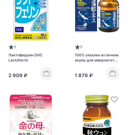
5
5
Лактоферрин DHC
100% сквален из печени
Lactoferrin
акулы для иммунитета
Orihiro Squalene на 60
дней
2 909 ₽
1 876 ₽