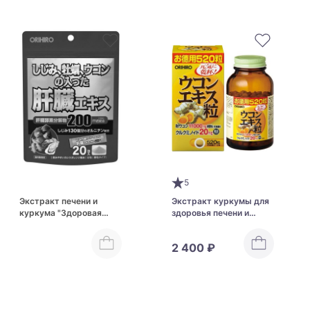
5
Экстракт печени и
Экстракт куркумы для
куркума "Здоровая
здоровья печени и
печень +
детоксикации
антиоксидантная
организма Orihiro Ukon
2 400 ₽
защита" Orihiro Shijimi
Extract Grain
Oyster Liver Extrac
Turmeric