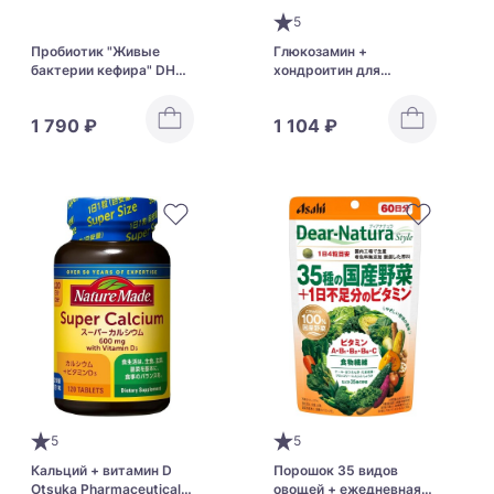
5
Пробиотик "Живые
Глюкозамин +
бактерии кефира" DHC
хондроитин для
Live Kefir
здоровья суставов и
улучшения их
1 790 ₽
1 104 ₽
подвижности Orihiro
Glucosamine
5
5
Кальций + витамин D
Порошок 35 видов
Otsuka Pharmaceutical
овощей + ежедневная