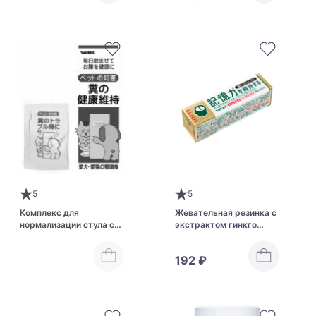
5
5
Комплекс для
Жевательная резинка с
нормализации стула с
экстрактом гинкго
бифидобактериями для
билоба для
кошек и собак TAURUS
поддержания памяти
192 ₽
Complex With
Lotte Chewing Gum To
Bifidobacteria For Dogs
Maintain Memory
& Cats