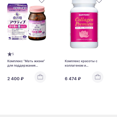
5
Комплекс “Мать жизни”
Комплекс красоты с
для поддержания
коллагеном и
женского здоровья в
экстрактом зародышей
период постменопаузы
лотоса Suntory Collagen
2 400 ₽
6 474 ₽
Kobayashi Life Mother
Premiere
Active