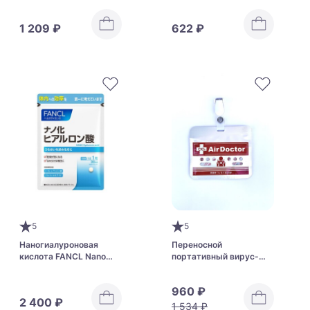
ферментами BE-MAX
RAW FOOD 60 Cacao
1 209 ₽
622 ₽
5
5
Наногиалуроновая
Переносной
кислота FANCL Nano
портативный вирус-
Hyaluronic Acid
блокер AirDoctor
960 ₽
2 400 ₽
1 534 ₽