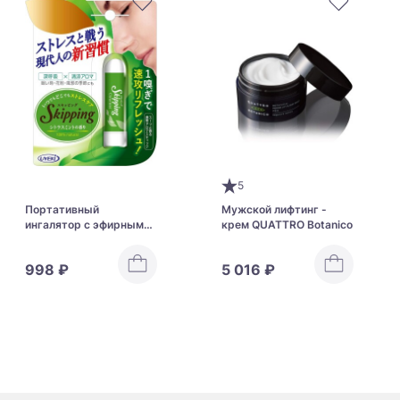
5
Портативный
Мужской лифтинг -
ингалятор с эфирными
крем QUATTRO Botanico
маслами UYEKI Skipping
998 ₽
5 016 ₽