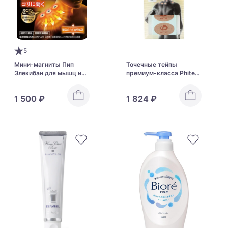
5
Мини-магниты Пип
Точечные тейпы
Элекибан для мышц и
премиум-класса Phiten
суставов PIP Elekiban
Metax Tape
MAX200
1 500 ₽
1 824 ₽