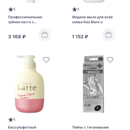
5
5
Профессиональная
Жидкое мыло для всей
зубная паста с
семьи Kao Biore u
гидроксиапатитом для
защиты от кариеса и
3 168 ₽
1 152 ₽
заболеваний пародонта
APAGARD RENAMEL
5
Бессульфатный
Тейпы с титановыми