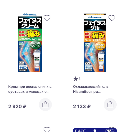
5
Крем при воспалениях в
Охлаждающий гель
суставах и мышцах с
Hisamitsu при
массажным эффектом
дискомфортных
Hisamitsu Cream
ощущениях в суставах
2 920 ₽
2 133 ₽
и мышцах