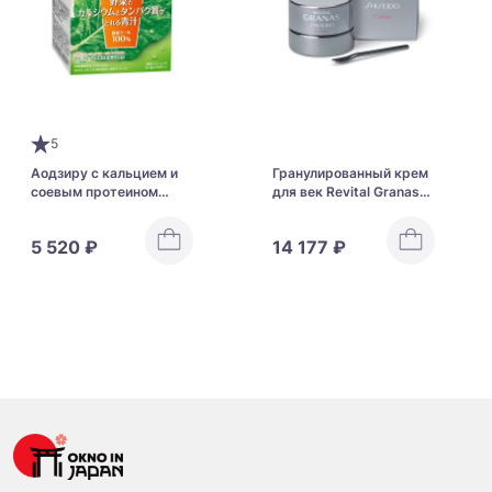
5
Аодзиру с кальцием и
Гранулированный крем
соевым протеином
для век Revital Granas
FANCL Aojiru With
Shiseido Caviar
Vegetables + Calcium &
5 520 ₽
14 177 ₽
Protein