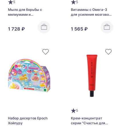
5
5
Мыло для борьбы с
Витамины с Омега-3
милиумами и
для усиления мозговой
папилломами с коиксом
активности и
и абрикосовыми
укрепления зрения у
1 728 ₽
1 565 ₽
косточками Chez Moi
детей UHA Gummy
Tsubu Night K Soap
Supplement Kids DHA
Assorted
5
Набор десертов Epoch
Крем-концентрат
Хойпуру
серии "Счастье для
волос" для увлажнения