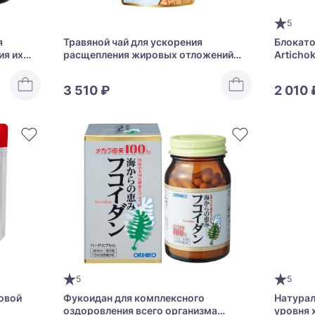
5
я
Травяной чай для ускорения
Блокато
ия их
расщепления жировых отложений
Artichok
mine
Esthe Pro Labo Spa Burning Herbal Tea
Leaves
Pro
3 510 ₽
2 010 
5
5
овой
Фукоидан для комплексного
Натурал
оздоровления всего организма
уровня 