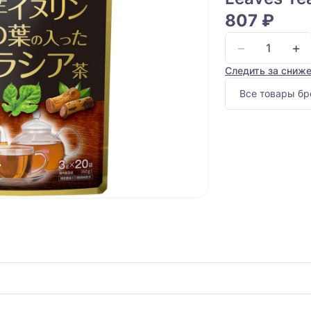
807 ₽
−
+
Следить за сниж
Все товары бр