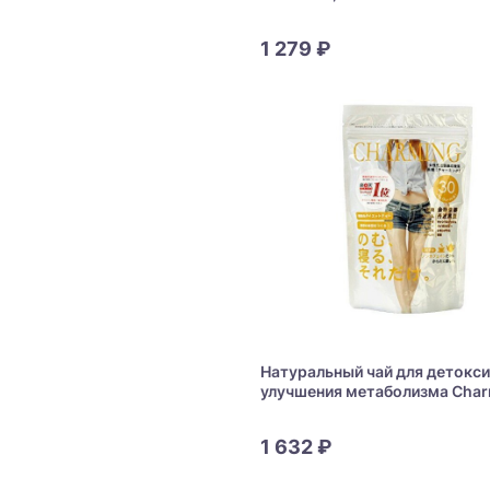
церамидами Orihiro Hyaluroni
Collagen
1 279 ₽
Натуральный чай для детокси
улучшения метаболизма Cha
Tea Sleep
1 632 ₽