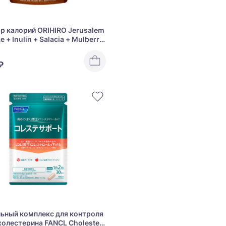
р калорий ORIHIRO Jerusalem
e + Inulin + Salacia + Mulberry
₽
ьный комплекс для контроля
холестерина FANCL Choleste