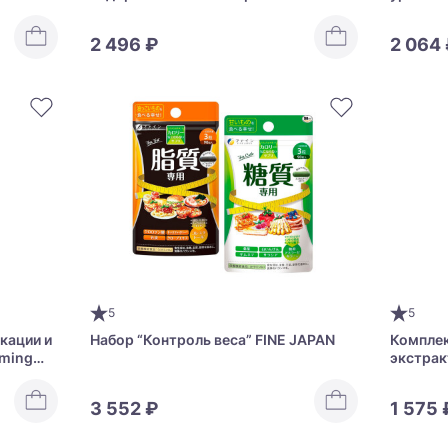
c Acid
ORIHIRO Fucoidan
Support
2 496 ₽
2 064
5
5
кации и
Набор “Контроль веса” FINE JAPAN
Комплек
rming
экстрак
3 552 ₽
1 575 