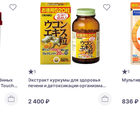
5
5
дённых
Экстракт куркумы для здоровья
Мульти
 Touch с
печени и детоксикации организма
м и
Orihiro Ukon Extract Grain
2 400 ₽
836 ₽