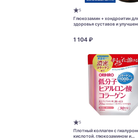
5
Глюкозамин + хондроитин дл
здоровья суставов и улучшен
подвижности Orihiro Glucosa
1 104 ₽
5
Плотный коллаген с гиалурон
кислотой, глюкозамином и