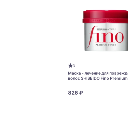
5
Маска - лечение для повреж
волос SHISEIDO Fino Premium
пчелиным маточным молочко
скваланом
826 ₽