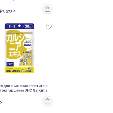
 ₽
3 072 ₽
с для снижения аппетита с
том гарцинии DHC Garcinia
₽