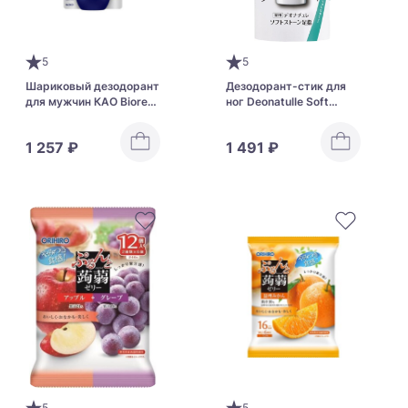
5
5
Шариковый дезодорант
Дезодорант-стик для
для мужчин КАО Biore
ног Deonatulle Soft
Mens Deodorant Roll-Оn
Stone For Feet
PRO
1 257 ₽
1 491 ₽
5
5