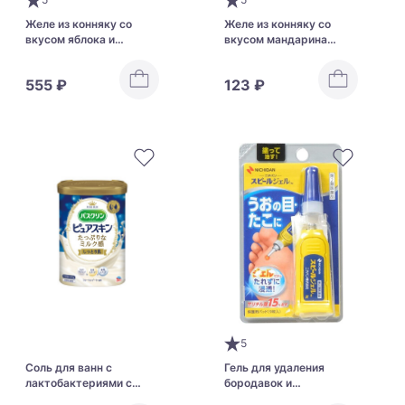
Желе из конняку со
Желе из конняку со
вкусом яблока и
вкусом мандарина
винограда Orihiro Plan
Orihiro Jelly Mandarin
Du Puru & Jelly Pouch
555 ₽
123 ₽
Apple + Grape
5
Соль для ванн с
Гель для удаления
лактобактериями с
бородавок и
увлажняющим
стержневых мозолей на