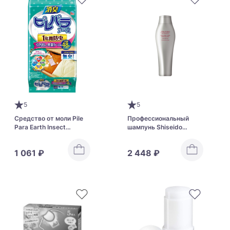
5
5
Средство от моли Pile
Профессиональный
Para Earth Insect
шампунь Shiseido
Repellent
Professional Adenovital
для редеющих волос
1 061 ₽
2 448 ₽