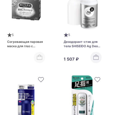
5
5
Согревающая паровая
Дезодорант-стик для
маска для глаз с
тела SHISEIDO Ag Deo
ароматом роз KAO
24 Deodorant Stick DX
MegRhythm Gentle
1 507 ₽
Steam Eye Mask