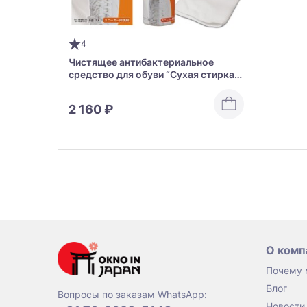
4
Чистящее антибактериальное
средство для обуви “Сухая стирка”
Detergency Shoe Cleaner Dry Wash
2 160 ₽
О комп
Почему
Блог
Вопросы по заказам WhatsApp:
Новости