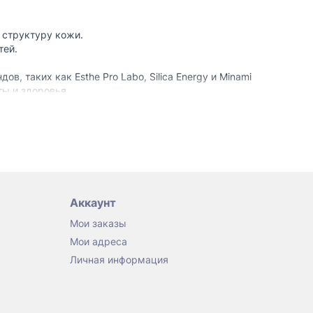
 структуру кожи.
тей.
, таких как Esthe Pro Labo, Silica Energy и Minami
ты и здоровья.
ет молодость кожи.
аней.
Аккаунт
Мои заказы
Мои адреса
Личная информация
едставленные на нашем сайте, гарантируют высокое
ой. Поддержка кожи, волос и суставов — это