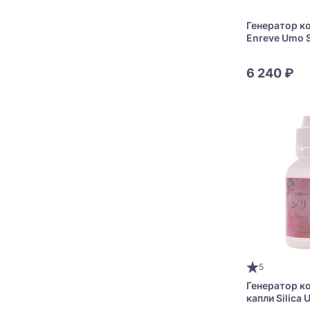
Генератор к
Enreve Umo S
6 240 ₽
5
Генератор к
капли Silica 