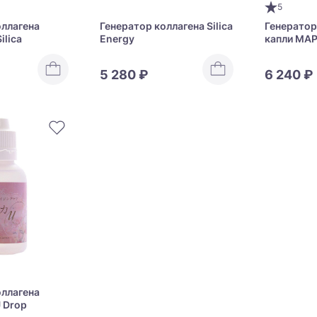
5
оллагена
Генератор коллагена Silica
Генератор
ilica
Energy
капли MAP
High Conce
5 280 ₽
6 240 ₽
оллагена
U Drop