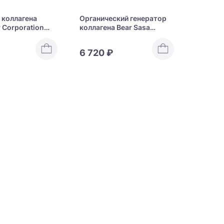
 коллагена
Органический генератор
 Corporation
коллагена Bear Sasa
ntration Silica
Silicon
6 720 ₽