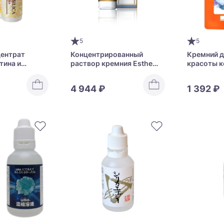
5
5
ентрат
Концентрированный
Кремний д
тина и
раствор кремния Esthe
красоты к
 красоты и
Pro Labo Gran Medic KEISO
Silica Sup
-MAX the
NANO PREMIUM
4 944 ₽
1 392 ₽
num+