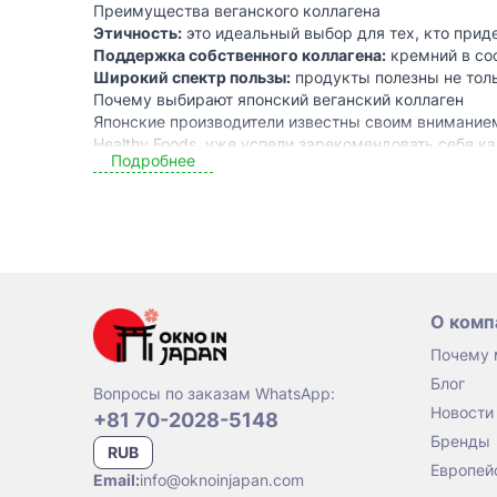
Преимущества веганского коллагена
Этичность:
это идеальный выбор для тех, кто прид
Поддержка собственного коллагена:
кремний в сос
Широкий спектр пользы:
продукты полезны не тольк
Почему выбирают японский веганский коллаген
Японские производители известны своим вниманием к 
Healthy Foods, уже успели зарекомендовать себя 
Подробнее
Концентрированный раствор кремния Esthe Pro Lab
Генератор коллагена Silica Energy
— сочетает в себе
Генератор коллагена Minami Healthy Foods
— идеальн
Как принимать веганский коллаген
Для достижения максимального эффекта рекоменд
Принимать веганский коллаген курсами по 1–3 меся
Включать его в утренний или вечерний рацион, раст
О комп
Совмещать с витамином С, который усиливает выра
Кому подходит веганский коллаген
Почему
Тем, кто придерживается веганства или стремится 
Блог
Людям, желающим поддерживать здоровье кожи, во
Вопросы по заказам WhatsApp:
Для профилактики возрастных изменений, связанны
Новости
+81 70-2028-5148
Как выбрать лучший коллаген для веганов
Бренды
RUB
Среди множества продуктов на рынке важно выби
Европей
качество и безопасность. Мы предлагаем широкий в
Email:
info@oknoinjapan.com