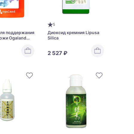
5
ля поддержания
Диоксид кремния Lipusa
ожи Ogaland
Silica
plement
2 527 ₽