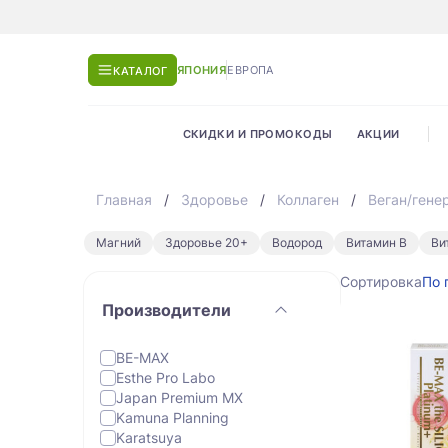
ЯПОНИЯ
ЕВРОПА
КАТАЛОГ
СКИДКИ И ПРОМОКОДЫ
АКЦИИ
Главная
Здоровье
Коллаген
Веган/гене
Магний
Здоровье 20+
Водород
Витамин В
Ви
Сортировка
По 
Производители
BE-MAX
Esthe Pro Labo
Japan Premium MX
Kamuna Planning
Karatsuya