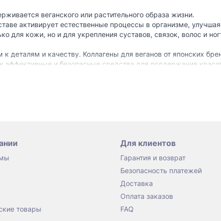
ерживается веганского или растительного образа жизни.
таве активирует естественные процессы в организме, улучшая
о для кожи, но и для укрепления суставов, связок, волос и ног
деталям и качеству. Коллагены для веганов от японских брендов
как эффективные и безопасные средства для поддержания красо
o
— высокоактивный генератор коллагена, который поддержива
 кремний и другие минералы для улучшения соединительных тк
ый выбор для профилактики возрастных изменений.
уется:
ца, в зависимости от ваших целей.
воряя концентраты в воде или напитках.
ании
Для клиентов
ботку собственного коллагена.
 мы
Гарантия и возврат
к более экологичному образу жизни.
Безопасность платежей
лос и ногтей.
х с потерей упругости кожи.
Доставка
Оплата заказов
рать проверенные бренды.
Оригинальные товары из Японии
, пр
ские товары
FAQ
ыбор веганского коллагена, который можно заказать с доставк