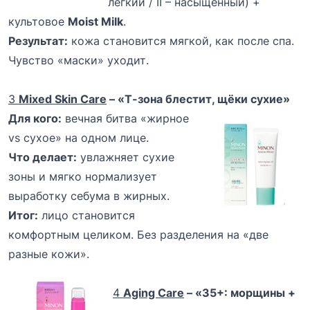
лёгкий / II – насыщенный) +
культовое
Moist Milk
.
Результат:
кожа становится мягкой, как после спа.
Чувство «маски» уходит.
3
Mixed Skin Care
– «Т-зона блестит, щёки сухие»
Для кого:
вечная битва «жирное
vs сухое» на одном лице.
Что делает:
увлажняет сухие
зоны и мягко нормализует
выработку себума в жирных.
Итог:
лицо становится
комфортным целиком. Без разделения на «две
разные кожи».
4
Aging Care
– «35+: морщины +