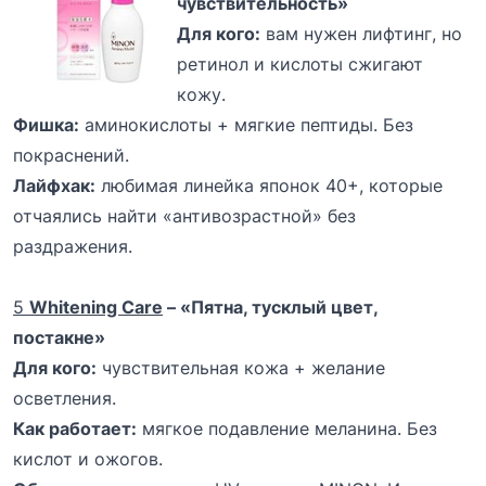
чувствительность»
Для кого:
вам нужен лифтинг, но
ретинол и кислоты сжигают
кожу.
Фишка:
аминокислоты + мягкие пептиды. Без
покраснений.
Лайфхак:
любимая линейка японок 40+, которые
отчаялись найти «антивозрастной» без
раздражения.
5
Whitening Care
– «Пятна, тусклый цвет,
постакне»
Для кого:
чувствительная кожа + желание
осветления.
Как работает:
мягкое подавление меланина. Без
кислот и ожогов.