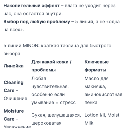
Накопительный эффект
– влага не уходит через
час, она остаётся внутри.
Выбор под любую проблему
– 5 линий, а не «одна
на всех».
5 линий MINON: краткая таблица для быстрого
выбора
Для какой кожи /
Ключевые
Линейка
проблемы
форматы
Любая
Масло для
Cleaning
чувствительная,
макияжа,
Care
–
особенно если
аминокислотная
Очищение
умывание = стресс
пенка
Moisture
Сухая, шелушащаяся,
Lotion I/II, Moist
Care
–
шероховатая
Milk
Увлажнение