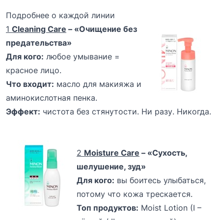
Подробнее о каждой линии
1
Cleaning Care
– «Очищение без
предательства»
Для кого:
любое умывание =
красное лицо.
Что входит:
масло для макияжа и
аминокислотная пенка.
Эффект:
чистота без стянутости. Ни разу. Никогда.
2
M
oisture Care
– «Сухость,
шелушение, зуд»
Для кого:
вы боитесь улыбаться,
потому что кожа трескается.
Топ продуктов:
Moist Lotion (I –