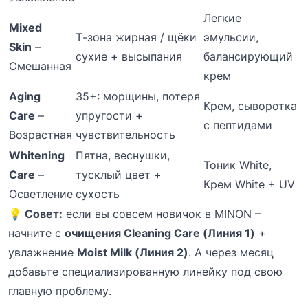
Легкие
Mixed
Т-зона жирная / щёки
эмульсии,
Skin
–
сухие + высыпания
балансирующий
Смешанная
крем
Aging
35+: морщины, потеря
Крем, сыворотка
Care
–
упругости +
с пептидами
Возрастная
чувствительность
Whitening
Пятна, веснушки,
Тоник White,
Care
–
тусклый цвет +
Крем White + UV
Осветление
сухость
💡
Совет:
если вы совсем новичок в MINON –
начните с
очищения Cleaning Care (Линия 1)
+
увлажнение
Moist Milk (Линия 2)
. А через месяц
добавьте специализированную линейку под свою
главную проблему.