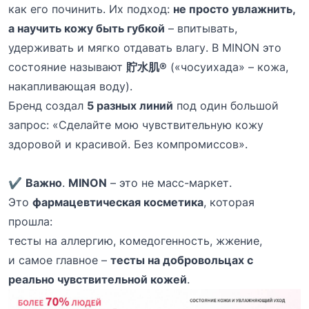
как его починить. Их подход:
не просто увлажнить,
а научить кожу быть губкой
– впитывать,
удерживать и мягко отдавать влагу. В MINON это
состояние называют
貯水肌®
(«чосуихада» – кожа,
накапливающая воду).
Бренд создал
5 разных линий
под один большой
запрос: «Сделайте мою чувствительную кожу
здоровой и красивой. Без компромиссов».
✔️
Важно
.
MINON
– это не масс-маркет.
Это
фармацевтическая косметика
, которая
прошла:
тесты на аллергию, комедогенность, жжение,
и самое главное –
тесты на добровольцах с
реально чувствительной кожей
.