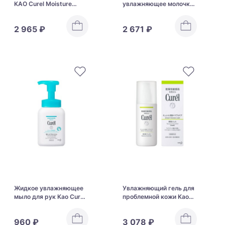
KAO Curel Moisture
увлажняющее молочко
Facial Lotion
для лица Kao Curel
Moisture Face Milk
2 965 ₽
2 671 ₽
Жидкое увлажняющее
Увлажняющий гель для
мыло для рук Kao Curel
проблемной кожи Kao
Foaming Hand Wash
Curel Sebum Trouble
Care Gel
960 ₽
3 078 ₽