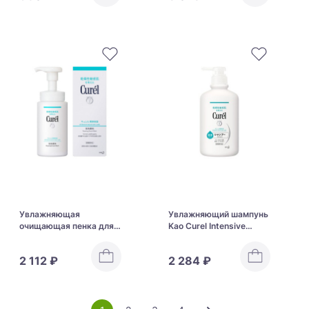
Увлажняющая
Увлажняющий шампунь
очищающая пенка для
Kao Curel Intensive
сухой, проблемной
Moisture Care Shampoo
кожи с керамидами Kao
2 112 ₽
2 284 ₽
Curel Moisturizing
Foaming Facial Wash