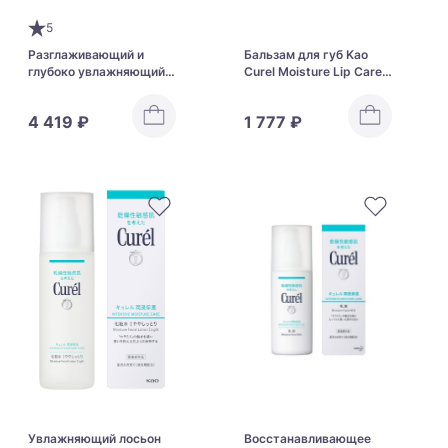
5
Разглаживающий и
Бальзам для губ Kao
глубоко увлажняющий
Curel Moisture Lip Care
крем Kao Curel Aging
Cream Light Pink Type
Care Series Moisture
4 419 ₽
1 777 ₽
Cream
Увлажняющий лосьон
Восстанавливающее