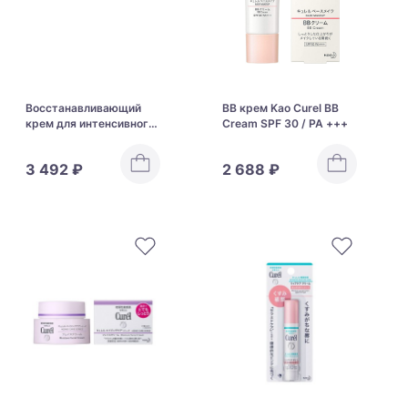
Восстанавливающий
ВВ крем Kao Curel BB
крем для интенсивного
Cream SPF 30 / PA +++
увлажнения кожи Kao
Curel Intensive Moisture
3 492 ₽
2 688 ₽
Cream